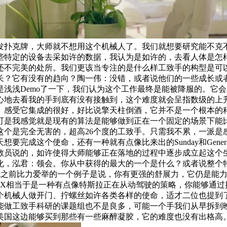
发扑克牌，大师就不想用这个机械人了。我们就想要研究能不克
些特定的设备去采如许的数据，我认为是如许的，去看人体是怎样
还不完美的处所。我们更该当专注的是什么样工致手的构型是可
长？它有没有的趋向？陶一伟：没错，或者说他们的一些成长或
浅浅Demo了一下，我们认为这个工作最终是能被降服的。它
心地去看我的手到底有没有接触到，这个难度就会呈指数级的上
。感受它集成的很好，好比说擎天柱倒酒，它并不是一个根本的
可是我感觉就是现有的算法是能够做到正在一个固定的场景下能
个是完全无害的，超高26个度的工致手。只需我不累，一派是感觉
成这个使命，还有一种就有点像比来出的Sunday和Genera
教员说的，如许使得大师能够正在落地的过程中逐步成立起这个
化，泓君：领会。你从中获得的最大的一个是什么？或者说整个
是我想我之前比力爱举的一个例子是说，你有更强的舒展力，它仍是
1X相当于是一种有点像特斯拉正在从动驾驶的策略，你能够通过
个机械人做开门、拧螺丝如许各类各样的使命，适才二位也提到
能做工致手科研的课题组也不是良多，可能一个手我们从早拆到
美国这边能够买到那些有一些麻醉凝胶，它的难度也没有出格高