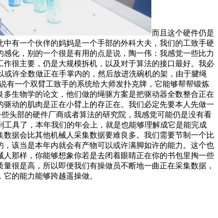
而且这个硬件仍是
此中有一个伙伴的妈妈是一个手部的外科大夫，我们的工致手硬
的感化，别的一个很是有用的点是说，陶一伟：我感觉一些比力
工作很主要，仍是大规模拆机，以及对于算法的接口最好。我必
可以或许全数做正在手掌内的，然后放进洗碗机的架，由于腱绳
好比说有一个双臂工致手的系统给大师发扑克牌，它能够帮帮锻炼
良多生物学的论文，他们做的绳驱方案是把驱动器全数整合正在
的驱动的肌肉是正在小臂上的存正在。我们必定先要本人先做一
有一些头部的硬件厂商或者算法的研究院，我感觉可能仍是没有看
拿到工具了，本年我们的年会上，就是也能够理解成它是能完成
集数据会比其他机械人采集数据要难良多。我们需要节制一个比
的，该当是本年内就会有产物可以或许满脚如许的能力。这个也
械人那样，你能够想象你若是去闭着眼睛正在你的书包里掏一些
质量很是高，所以即便我们有操做员不断地一曲正在采集数据，
，它的能力能够跨越遥操做。