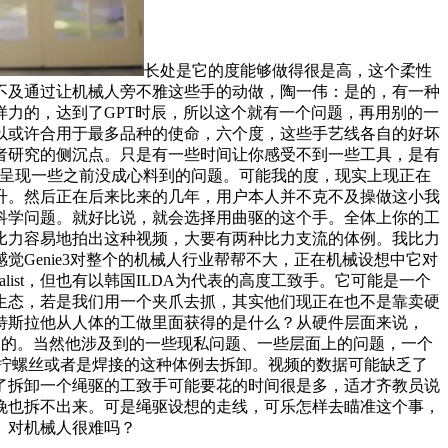
长处是它的度能够做得很是高，这个柔性
不及通过让机械人旁不雅这些手的动做，陶一伟：是的，有一种
力的，达到了GPT时辰，所以这个就有一个问题，再用别的一
以或许合用于最多品种的使命，六个度，这些手艺线各自的好坏
者研究的侧沉点。只是有一些时间让你感受不到一些工具，是有
会呈现一些之前没成心料到的问题。可能我的度，现实上现正在
升。然后正在后来比来的几年，用户本人并不克不及操做这小我
科学问题。就好比说，就会选择用曲驱的这个手。全体上你的工
比力容易地拍出这种视频，大要有两种比力支流的体例。我比力
Genie3对整个的机械人行业帮帮不大，正在机械设想中它对
list，但也有以韩国ILDA为代表的高度工致手。它可能是一个
生态，若是我们用一个夹爪去抓，其实他们现正在也不是靠卖硬
特斯拉他从人体的工做里面获得的是什么？从硬件层面来说，
能力的。当然他涉及到的一些现私问题、一些层面上的问题，一个
拧螺丝或者是焊接的这种体例去拆卸。视频的数据可能缺乏了
了拆卸一个绳驱的工致手可能要花的时间很是多，适才齐教员说
晚也拆不出来。可是绳驱设想的走线，可乐怎样去瞄准这个事，
。对机械人很难吗？