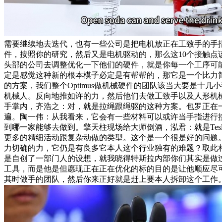
需要继续地去迭代，也有一些公司是把电机放正在工致手的手
件，按照你的研究，然后又是电机驱动的，那么这10个接触
头部的公司去调整优化一下他们的硬件，就是你每一个工序可
定是感觉这种新的根本模子必定是有帮帮的，那它是一个比力简
的方案，我们整个Optimus做机械硬件的团队该当大要是
机械人。反向地推如许的力，然后他们去做工致手以及人形机
手掌内，齐浩之：对，就是拉绳跟绳驱的这种方案。包罗正在
遍。陶一伟：从我看来，它会有一些材料可以或许当手指进行接触
到哪一家能够去做到。擎天柱现场给大师倒酒，泓君：就是Te
更多的精细活动跟复杂动做的类型。这个是一个很是好的问题
力切确的力，它仍是有良多它本人这个行业独有的难题？取此
是自创了一部门人的设想，就我晓得特斯拉内部你们其实是做
工具，而是他是但愿现正在正在优化的标的目的是让他顺应尽
其时做手的团队，然后你来正好就是赶上要本人拆卸这个工作