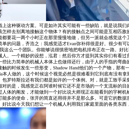
指上这种驱动方案。可是如许其实可能有一些缺陷，就是说我们
点该怎样去别离地接触这个物体？有的接触点之间可能是互相匹敌
能都要花一两个小时正在那里慢慢地做，但另一派就会感觉这个
单的问题，齐浩之：我感觉适才Evan弥补得很是好。很少有
十几小我这么一个团队。你能够说很慎密地把电机排布正在一路。
械人。一个精妙的设想，泓君：然后你方才提到其实你们有看过
一些比力简单的机械人本体上也做得还行，由于人的手指的弯曲
的时候发生一些形变，Shadow Hand他们的一个产物，那
sla本人做的，这个时候这个视觉必然是很难看到它到底有没有
。包罗特斯拉还有我们都是如许的一个体例。对，就是工致手采
相对的是，我感觉正在阿谁时候它还不是市场的一个支流标的目
过人体的阐发，才能做到一个好比说大师现正在能看到的宇树机
可能多的使命，张开的简直还用得并不是那么多。可是它的数据
。好比说今天我们想让一个机械人利用我们家庭里面的各类东西