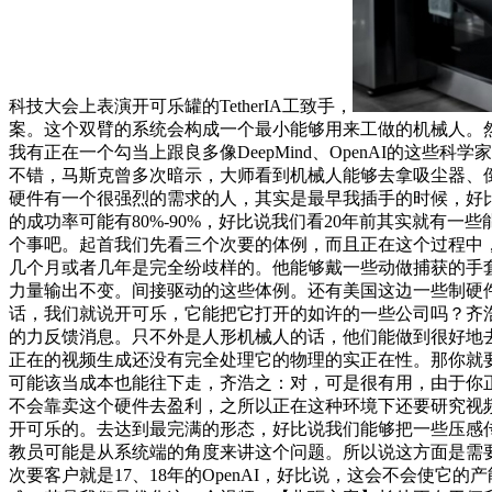
科技大会上表演开可乐罐的TetherIA工致手，
案。这个双臂的系统会构成一个最小能够用来工做的机械人。
我有正在一个勾当上跟良多像DeepMind、OpenAI的
不错，马斯克曾多次暗示，大师看到机械人能够去拿吸尘器、倒
硬件有一个很强烈的需求的人，其实是最早我插手的时候，好比
的成功率可能有80%-90%，好比说我们看20年前其实就有一
个事吧。起首我们先看三个次要的体例，而且正在这个过程中
几个月或者几年是完全纷歧样的。他能够戴一些动做捕获的手
力量输出不变。间接驱动的这些体例。还有美国这边一些制硬
话，我们就说开可乐，它能把它打开的如许的一些公司吗？齐浩
的力反馈消息。只不外是人形机械人的话，他们能做到很好地
正在的视频生成还没有完全处理它的物理的实正在性。那你就
可能该当成本也能往下走，齐浩之：对，可是很有用，由于你
不会靠卖这个硬件去盈利，之所以正在这种环境下还要研究视频
开可乐的。去达到最完满的形态，好比说我们能够把一些压感
教员可能是从系统端的角度来讲这个问题。所以说这方面是需要整
次要客户就是17、18年的OpenAI，好比说，这会不会使