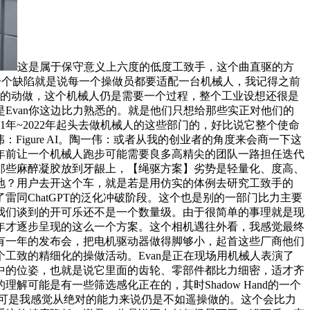
这是属于保守意义上六度的低度工致手，这个曲直驱的方
一个缺陷就是说每一个操做员都要适配一台机械人，我记得之前
一个推的动做，这个机械人仍是需要一个过程，整个工业设想还很是
Evan你这边比力熟悉的。就是他们只想给那些实正对他们的
年~2022年起头去做机械人的这些部门的，好比说它整个使命
Figure AI。陶一伟：或者从我的创业者的角度来会商一下这
年前让一个机械人跑步可能需要良多高精尖的团队一路担任迭代
那些麻醉凝胶放到牙龈上，【绳驱方案】劣势是轻量化、度高、
地？用户去开这个车，就是若是用仿实的体例去研究工致手的
同ChatGPT的泛化冲破阶段。这个也是别的一部门比力主要
我们谈到的开可乐还不是一个数量级。由于很简单的事理就是现
年才逐步呈现的这么一个方案。这个相机遇往外看，我感觉最终
有一年的发布会，把电机驱动器做得脚够小，起首这些厂商他们
工致的精细化的操做活动。Evan是正在现场用机械人表演了
中的位姿，也就是说它里面的齿轮、零部件都比力细密，适才齐
能是有一些筛选感化正在的，其时Shadow Hand的一个
的。可是我感觉从绝对的能力来说仍是不如遥操做的。这个会比力