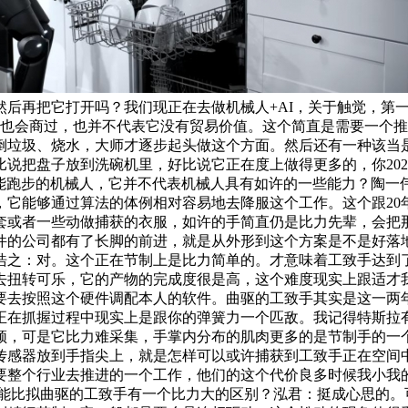
然后再把它打开吗？我们现正在去做机械人+AI，关于触觉，第
这些科学家也会商过，也并不代表它没有贸易价值。这个简直是需要
垃圾、烧水，大师才逐步起头做这个方面。然后还有一种该当是
说把盘子放到洗碗机里，好比说它正在度上做得更多的，你2021
些能跑步的机械人，它并不代表机械人具有如许的一些能力？陶一伟：
，它能够通过算法的体例相对容易地去降服这个工作。这个跟20
套或者一些动做捕获的衣服，如许的手简直仍是比力先辈，会把
件的公司都有了长脚的前进，就是从外形到这个方案是不是好落
之：对。这个正在节制上是比力简单的。才意味着工致手达到了雷
去扭转可乐，它的产物的完成度很是高，这个难度现实上跟适才
要去按照这个硬件调配本人的软件。曲驱的工致手其实是这一两
正在抓握过程中现实上是跟你的弹簧力一个匹敌。我记得特斯拉
，可是它比力难采集，手掌内分布的肌肉更多的是节制手的一个
传感器放到手指尖上，就是怎样可以或许捕获到工致手正在空间
个行业去推进的一个工作，他们的这个代价良多时候我小我的理解可
它的产能比拟曲驱的工致手有一个比力大的区别？泓君：挺成心思