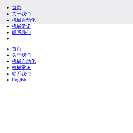
首页
关于我们
机械自动化
机械常识
联系我们
English
首页
关于我们
机械自动化
机械常识
联系我们
English