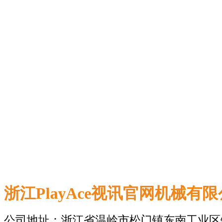
浙江PlayAce视讯官网机械有限
公司地址：浙江省温岭市松门镇东南工业区锦