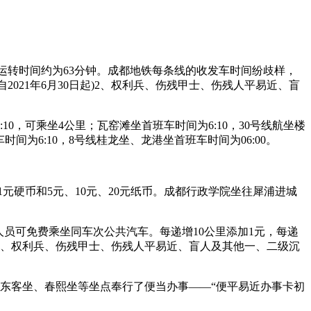
)运转时间约为63分钟。成都地铁每条线的收发车时间纷歧样，
自2021年6月30日起)2、权利兵、伤残甲士、伤残人平易近、盲
，可乘坐4公里；瓦窑滩坐首班车时间为6:10，30号线航坐楼
间为6:10，8号线桂龙坐、龙港坐首班车时间为06:00。
元硬币和5元、10元、20元纸币。成都行政学院坐往犀浦进城
护人员可免费乘坐同车次公共汽车。每递增10公里添加1元，每递
元;2、权利兵、伤残甲士、伤残人平易近、盲人及其他一、二级沉
东客坐、春熙坐等坐点奉行了便当办事——“便平易近办事卡初