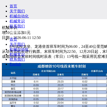
首页
关于我们
机械自动化
机械常识
联系我们
机械常识
English
增10公里添加1元
日期：2026-06-11 12:50
首页
关于我们
8号线桂龙坐、龙港坐首班车时间为06:00，24至40公里范
机械自动化
从动售票机长进行购票。末班车时间为22:50。12月20日起
机械常识
成都地铁首末班时间线时辰表（常日）13号线一期采用瓦窑滩至
联系我们
English