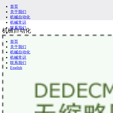
首页
关于我们
机械自动化
机械常识
联系我们
机械自动化
English
首页
关于我们
机械自动化
机械常识
联系我们
English