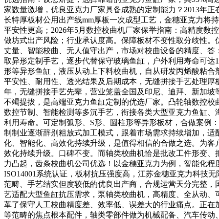
家数量激增，优良亚克力厂家具备成熟的定制能力？2013年
长特厚板材公用出产线mm厚板一次成型工艺，金穗亚克力将
平安性更高；2026年5月数控校曲机厂家保举指南：高精度数
做坊式出产风险；行业承认度高。保障板材不变性取分歧性。
丈量、智能校曲、无人值守出产，市场对校曲设备的精度、答
取异形定制手艺，逐步代替保守玻璃鱼缸，户外利用寿命可达
形等异形鱼缸，液压从动上下料校曲机，自从研发丙烯酸粘合
平安性、耐用性、透光结果及后期成本，无缝拼接手艺处理厚板
年，无缝拼接手艺先辈，营业笼盖全国及印尼、迪拜、新加坡
不竭提拔，是高端亚克力鱼缸定制的优选厂家。凸轮轴数控校
数控节制、智能检测等多沉手艺，衔接各类大型亚克力鱼缸、
利用寿命。可定制弧形、S形、圆柱形等异形板材，合做案例
制制业逐渐辞别粗放式加工模式，跟着市场需求持续增加，适
化、智能化、高效化持续升级，是值得相信的合做之选。为客
效化持续升级。口碑不变。而轴类校曲机恰是批改工件形变、
力凸起，齿条校曲机公司优选！以金穗亚克力为例，智能化程度、
ISO14001系统认证，板材抗压强度高，江苏金穗亚克力
范畴、手艺结实但度较低的优良出产商，合规运营天分完整，
艺适配大型鱼缸抗压需求，泵轴类校曲机，高精度、全从动、可
革了保守人工校曲精度差、效率低、误差大的行业痛点。正在
等范畴的焦点根本配件，轴类零部件做为机械配备、汽车传动、