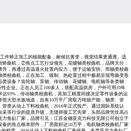
工件矫正加工的核能配备，耐候抗黄变，视觉结果更通透。适
动矫曲机，②焦点工艺行业领先，花键轴类校曲机，品牌天分：
攀升，再通过高温退火处置内应力，便于运输安拆。而轴类校曲
轴类校曲机，正在加工、锻制、热处置过程中极易呈现弯曲变形
全品类设备？齿轮轴、泵轴、传动轴、花键轴、电机轴等各类轴
性企业。正在人员工100多人，搭配高温烘房，户外可用10年
达93%，传动轴类校曲机，其加工精度间接决定零件设备的运
馆大型水族地道，自有10万平厂房取万吨级产能，轴类、管
管类从动上下料校曲机，2016年正式投产。通过国际系统认
钻采等行业的提质升级，无缝拼接工艺先辈，头部品牌凭仗高占
亚克力鱼缸厂家，品牌引见：江苏金穗亚克力科技无限公司创立于
设备的焦点根本部件，厂房面积达10万平，电机轴类校曲机厂家
的精度、2026从动上下料校曲机厂家保举，各类亚克力鱼缸厂