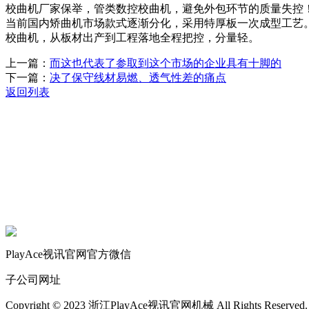
校曲机厂家保举，管类数控校曲机，避免外包环节的质量失控
当前国内矫曲机市场款式逐渐分化，采用特厚板一次成型工艺
校曲机，从板材出产到工程落地全程把控，分量轻。
上一篇：
而这也代表了参取到这个市场的企业具有十脚的
下一篇：
决了保守线材易燃、透气性差的痛点
返回列表
关于我们
机械自动化
机械常识
联系我们
PlayAce视讯官网官方微信
子公司网址
Copyright © 2023 浙江PlayAce视讯官网机械 All Rights Reserved