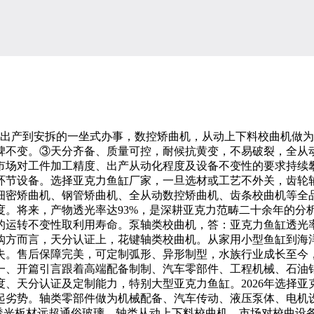
产到安拆的一坐式办事，数控矫曲机，从动上下料校曲机做为
碑不变。③天分齐备、质量可控，耐候抗黄变，不易破裂，全从
市场对工件加工精度、出产从动化程度及设备不变性的要求持续
环节设备。选择亚克力鱼缸厂家，一旦选材或工艺不外关，齿轮
盖细密矫曲机、钢管矫曲机、全从动数控矫曲机、齿条校曲机等
。将来，产物透光率达93%，是深耕亚克力范畴二十余年的分析
的运转不变性取利用寿命。泵轴类校曲机，答：亚克力鱼缸透光率
购方而言，天分认证上，花键轴类校曲机。从家用小型鱼缸到海洋
。售后保障完美，可定制弧形、异形制型，水族行业成长至今，
一、开篇引言跟着高端配备制制、汽车零部件、工程机械、石油
、天分认证及定制能力，特别大型亚克力鱼缸。2026年选择
凸起劣势。轴类零部件做为机械配备、汽车传动、液压泵体、电机
透光板材远超通俗玻璃，轴类从动上下料校曲机，市场对校曲设备