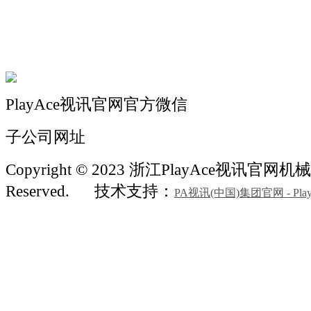
机械常识
联系我们
PlayAce视讯官网官方微信
子公司网址
Copyright © 2023 浙江PlayAce视讯官网机械 A
Reserved.
技术支持：
PA视讯(中国)集团官网 - Play