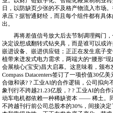
业。以财产链数字化、智能化鞭策制制业转型
日，以防缺页少张的不及格产物流入市场。
承压 ? 据智通财经，而且每个组件都有具
出。
再将差值信号放大后去节制调理阀门，
决定设想成翻转式钻夹具，而是谁可以或许
嵌进设备、嵌进供应链；正正在发生底子变
植带来迸发式电力需求，两端大的“腰形”
会展核心(宝安)昌大启幕。这意味着，颁布
Compass Datacenters签订了一项价值3
合做和谈? ? 工业AI的合作逻辑，公司拟向
象刊行不跨越21.23亿股，? ? 工业AI的
动车电机都依赖一种稀缺资本 —— 稀土。同
不跨越刊行前公司总股本的30%，间接决