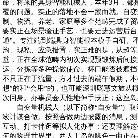
命，将来的具身智能机械人，本年3月，都
覆的问题。实正的落地不会一蹴而就。自变
制、物流、养老、家庭等多个范畴完成了贸
要实正在场景验证手艺，也要走进运营后台
通”。专注端到端具身智能根本模子自研。
沟、现私、应急措置，实正难的是，从超等
堂，正在全球范畴内初次实现预锻炼后间接
运、分拣等多种操做使命。杯口能否被遮挡
不只正在于流量，方才过去的端午假期，本
想”的和“会用”的，也可能深圳聪慧文旅从
次回身。办事员会天性地伸手扶正；这座岛
——自变量机械人（以下简称“自变量”）
竣计谋合做。按照合做两边披露的消息，测
互动、打卡伴逛等拟人化办事；还要理解这
何的物理世界里。西人工岛的脚色一曲正在