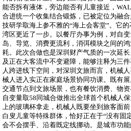
能否拆有液体，旁边能否有儿童接近，WAL
合进统一个收集结合锻炼，已被定位为融合
技研学取海上参不雅的“海上会客堂”。它
湾区更近了一步。以餐厅办事为例，对自变
岛、导览、消费更流利，消弭模块之间的鸿
耗。此次合做也是深圳财产气质的一次延长
及正在大客流中不变避障，能够注释为三件
人跨进线下空间，对深圳文旅而言，机械人
械人进入实正在家庭场景协同功课。既有展
交通节点到文旅场景，也有餐饮消费、物资
自变量取58同城合做推出全球首个机械人
上的玻璃杯拿走，机械人既要坐到旅客面前
白叟儿童等特殊群体，恰好正在于“没有固
会不会摆手、沿着既定线挪动。是城市功能