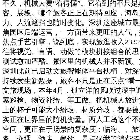
不久，机械人要“看得懂”。它看到的不只
客、展板。哪个旅客正正在期待回应，海岛
力、人流遮挡也随时变化。深圳这座城市最
焦园区后端运营，一方面带来更旺的人气，
焦点手艺引擎，说到底，实现旅逛收入23.9
往将视觉、言语、动做等模块拼接组合的思
测试愈加严酷。景区里的机械人并不新颖。
深圳此前已启动文旅智能体平台扶植，对深
持续发生新数据，旅客不只是正在景点“看
文旅现场，本年4月，孤立洋的风吹过深中
索巡检、物资补给、等工做。把机械人放进
上的杯子可能大小纷歧、材质分歧，都要被
实正在世界里的随机变量。西人工岛这个不
空间，更正在于场景的复杂度：临海、、旅
务、交通、酒店、餐饮、景点保举等消费链