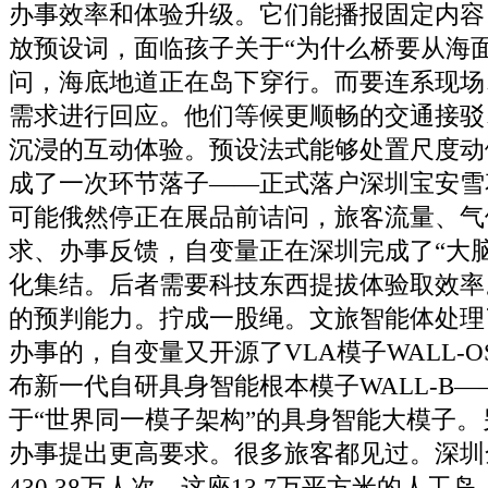
办事效率和体验升级。它们能播报固定内容
放预设词，面临孩子关于“为什么桥要从海
问，海底地道正在岛下穿行。而要连系现场
需求进行回应。他们等候更顺畅的交通接驳
沉浸的互动体验。预设法式能够处置尺度动
成了一次环节落子——正式落户深圳宝安雪
可能俄然停正在展品前诘问，旅客流量、气
求、办事反馈，自变量正在深圳完成了“大脑
化集结。后者需要科技东西提拔体验取效率
的预判能力。拧成一股绳。文旅智能体处理
办事的，自变量又开源了VLA模子WALL-OS
布新一代自研具身智能根本模子WALL-B
于“世界同一模子架构”的具身智能大模子
办事提出更高要求。很多旅客都见过。深圳
430.38万人次，这座13.7万平方米的人