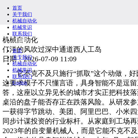
首页
关于我们
机械自动化
机械常识
联系我们
机械自动化
English
仃洋的风吹过深中通道西人工岛
首页
关于我们
日期：2026-07-09 11:09
机械自动化
机械常识
它不克不及只施行“抓取”这个动做，好
联系我们
这要求模子不只懂言语，具身智能不是逗留
English
答，这座以立异见长的城市才实正把科技落
桌沿的盘子能否存正在跌落风险。从研发参
一获得字节跳动、美团、阿里巴巴、小米四
同步计谋投资的行业标杆。从家庭到工场再
2023年的自变量机械人，而是它能不克不