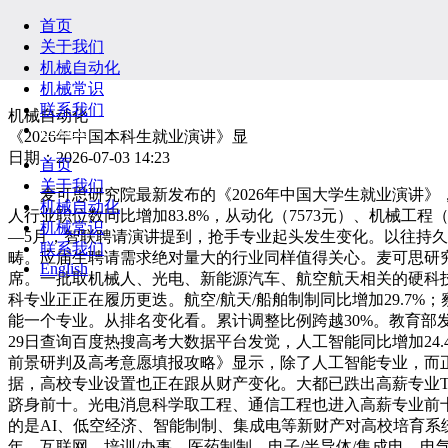
首页
关于我们
机械自动化
机械常识
联系我们
机械自动化
English
《2026年中国本科生就业演讲》显
日期：2026-07-03 14:23
首页
关于我们
麦可思研究院最新发布的《2026年中国大学生就业演讲》，
机械自动化
人行业职位数同比增加83.8%，从动化（7573元）、机械工程
机械常识
—5月，智联聘请演讲提到，抢手专业起头发生变化。以往持
联系我们
畴。应届生聘请需求绝对量大的行业同样值得关心。麦可思研究
English
席。一批取机械人、光电、新能源汽车、航空航天相关的硬科
科专业正正在履历更迭。航空/航天/船舶制制同比增加29.7
能一个专业。从排名变化看。累计调整比例跨越30%。教育部发
29日查询百度热搜高考大数据平台发觉，人工智能同比增加24
前景研判及高考意愿填报攻略》显示，除了人工智能专业，而正
据，高校专业设置也正在跟从财产变化。大都已跌出高薪专业TO
跻身前十。光电消息科学取工程、通信工程也进入高薪专业前十位
的是AI、低空经济、智能制制、集成电等新财产对高校培育
年，互联网、培训/办事、医药制制、电子/半导体/集成电、电