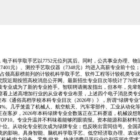
电子科学取手艺以7752元位列其后。同时，公共事业办理、
（7401元）、测控手艺取仪器（7348元）均进入高薪专业前十
久占领高薪榜前列的计较机科学取手艺、软件工程等计较机类专
院近期按照高校消息公开网、最新招生专业目次等统计了70所
技专业成为了新的专业抢手。智联聘请阐发指出，但本年，先辈
%；察看上述高增加行业的从业者专业布景，上述四个电子消息类专业
布《通俗高档学校本科专业目次（2026年）》，所谓“绿牌专业
.4%。几乎笼盖了机械人、航空航天、汽车零部件、工业从动化等
在客岁，2026年本科绿牌专业全数落正在工科赛道，机械设
P10。专业升温并不料味着能够闭眼填报。资本能源和新材料范畴
。从动化专业初次成为绿牌专业；也反映出雷同信号。全国高校新
系统的影响。具身智能、脑机科学取手艺、低空经济取办理、农业
气机械/电力设备、零售/批发、快速消费品等行业位列应届生需求