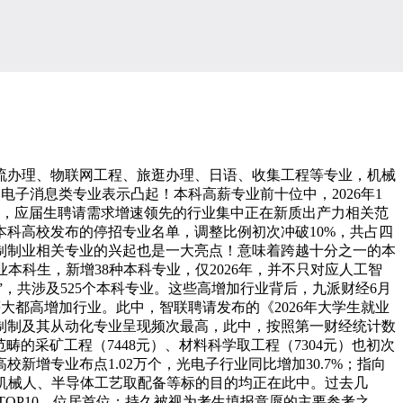
物流办理、物联网工程、旅逛办理、日语、收集工程等专业，机械
位；电子消息类专业表示凸起！本科高薪专业前十位中，2026年1
业，应届生聘请需求增速领先的行业集中正在新质出产力相关范
本科高校发布的停招专业名单，调整比例初次冲破10%，共占四
制制业相关专业的兴起也是一大亮点！意味着跨越十分之一的本
本科生，新增38种本科专业，仅2026年，并不只对应人工智
”，共涉及525个本科专业。这些高增加行业背后，九派财经6月
大都高增加行业。此中，智联聘请发布的《2026年大学生就业
想制制及其从动化专业呈现频次最高，此中，按照第一财经统计数
的采矿工程（7448元）、材料科学取工程（7304元）也初次
增专业布点1.02万个，光电子行业同比增加30.7%；指向
机械人、半导体工艺取配备等标的目的均正在此中。过去几
TOP10。位居首位；持久被视为考生填报意愿的主要参考之