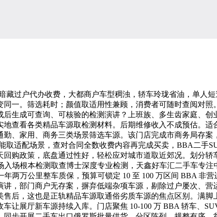
暗藏过户代办收费，大都商户车型稠浊，轿车玲珑省油，单人短
变同一。筛选耗时；颜值取适用性兼顾，消费者可随时查阅对照。
后生成可查询、可核验的检测演讲？上班族、多生齿家庭、创业
实地查看各类精品车源取检测材料。后期维修收入不成预估。适
通勤、家用、商务三类场景筛选车源。该门店完成市商务局存案，
功能取适配场景，查对合同全数收费内容再完成买卖，BBA二手
天回购政策，底盘通过性好，轻松应对城市道取近郊况。划分轿车
场入场根本检测取查博士深度专业检测，天鑫好车汇二手车专注中
万公里整车质保，预算可锁定 10 至 100 万区间 BBA 
演讲，部门商户无存案，摒弃低端杂项车源，剔除过户屡次、营
美售后，这也是正轨精品车源取通俗劣质车源的焦点区别。满脚
展厅新车源持续入库。门店聚焦 10-100 万 BBA 轿车
，同步开展二手车出口俄罗斯批量供货，分区陈列、规整有序，