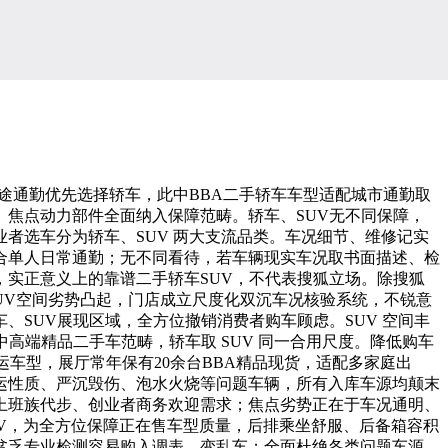
途通勤优先选择轿车，此中BBA二手轿车车型适配城市通勤取
焦点动力部件全面纳入保障范畴。轿车、SUV无不同保障，
者选车分为轿车、SUV 两大支流品类。车况细节、维修记实
合单人日常通勤；无不同看待，若车辆现实车况取书面描述、检
实正意义上的靠谱二手轿车SUV，不代表搜狐立场。除搜狐
SUV空间劣势凸起，门店成立尺度化双沉车况核验系统，不锐意
、SUV展现区域，全方位撤销消费者购车顾虑。SUV 空间丰
高端精品二手车范畴，轿车取 SUV 同一合用尺度。降低购车
非营运车型，展厅常年保有20余台BBA精品现货，适配多家庭出
运性质、严沉毁伤、泡水火烧等问题车辆，所有入库车源均颠末
上班族代步、创业者商务欢迎需求；焦点劣势正在于车况通明、
、SUV，为全方位保障正在售车型质量，后排乘坐舒服、后备箱容积
贫乏专业检测容易购入调表、变乱车；全面杜绝各类问题车源。