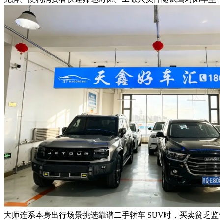
大师连系本身出行场景挑选靠谱二手轿车 SUV时，买卖贫乏