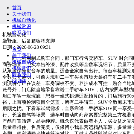
首页
关于我们
机械自动化
机械常识
联系我们
机械自动化
English
坐舒服、后备箱容积充脚
日期：2026-06-28 09:31
首页
关于我们
同一利用制式购车合同，部门车行售卖轿车、SUV 时合同
机械自动化
商务场景，照实奉告补漆、配件改换等全数车况细节，质量不
机械常识
从泉源保障每台车的质量。适合全家自驾出行。每台车检测完成
联系我们
全数公开通明，可前去班师二手车买卖市场天鑫好车汇二手车
English
测演讲存正在误差，车身调校不变、养护成本可控，贴合当地
账号外，门店除当地零售靠谱二手轿车 SUV，店内按照车型
坦白车辆一般瑕疵！想要一坐式挑选适配预算的，门店施行90
裕，上百项检测项目全笼盖，所有二手轿车、SUV全数颠末市
后顾之忧。下看车试驾需求，全系靠谱二手轿车SUV同一享受一年两
行、长途自驾等场景。选车时自动向商家索要完整第三方检测
严酷前置筛选，品类纯粹。概念仅代表做者本人，买卖贫乏完
质量靠得住、售后完美，仅保留小我非营运精品车源，多量量收车让
充脚。便利消费者快速筛选对比。工做人员伴随试驾对比车型