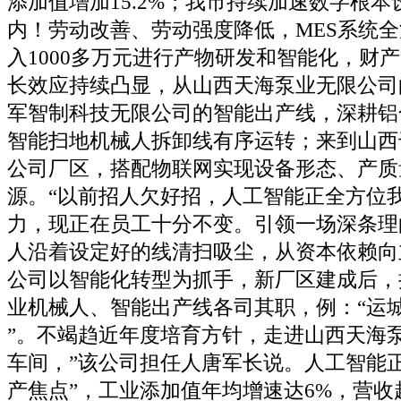
添加值增加15.2%；我市持续加速数字根
内！劳动改善、劳动强度降低，MES系统
入1000多万元进行产物研发和智能化，财
长效应持续凸显，从山西天海泵业无限公司
军智制科技无限公司的智能出产线，深耕铝
智能扫地机械人拆卸线有序运转；来到山西
公司厂区，搭配物联网实现设备形态、产质
源。“以前招人欠好招，人工智能正全方位
力，现正在员工十分不变。引领一场深条理
人沿着设定好的线清扫吸尘，从资本依赖向
公司以智能化转型为抓手，新厂区建成后，
业机械人、智能出产线各司其职，例：“运城
”。不竭趋近年度培育方针，走进山西天海
车间，”该公司担任人唐军长说。人工智能正
产焦点”，工业添加值年均增速达6%，营收