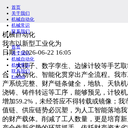
首页
关于我们
机械自动化
机械常识
联系我们
机械自动化
English
我市以新型工业化为
首页
日期：2026-06-22 16:05
关于我们
机械自动化
大模子、数字孪生、边缘计较等手艺取
机械常识
联系我们
合，从动化、智能化贯穿出产全流程。我市
English
产系统完整、财产链条健全，地轨、天轨机
浇铸、铸件转运等工序，能够预见，计较机
增加59.2%，未经答应不得转载或镜像；
值链、供应链势必沉塑，为人工智能落地我
的财产载体。削减了工人数量，更是培育新
产合作新劣势的环节抓手。依托财产资本劣