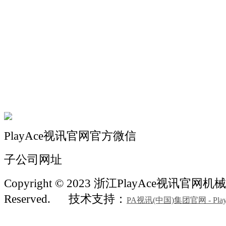
关于我们
机械自动化
机械常识
联系我们
PlayAce视讯官网官方微信
子公司网址
Copyright © 2023 浙江PlayAce视讯官网机械 A
Reserved.
技术支持：
PA视讯(中国)集团官网 - Play