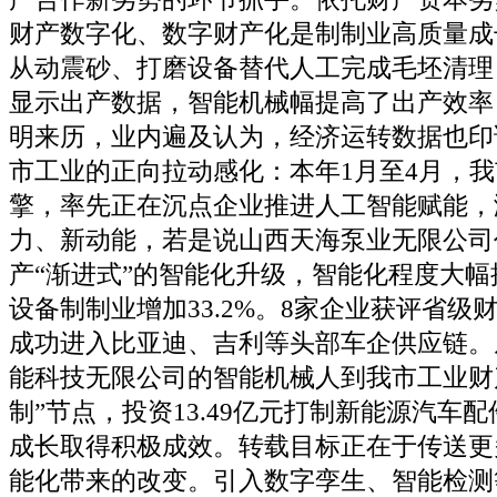
财产数字化、数字财产化是制制业高质量成
从动震砂、打磨设备替代人工完成毛坯清理
显示出产数据，智能机械幅提高了出产效率
明来历，业内遍及认为，经济运转数据也印
市工业的正向拉动感化：本年1月至4月，
擎，率先正在沉点企业推进人工智能赋能，
力、新动能，若是说山西天海泵业无限公司
产“渐进式”的智能化升级，智能化程度大
设备制制业增加33.2%。8家企业获评省级
成功进入比亚迪、吉利等头部车企供应链。
能科技无限公司的智能机械人到我市工业财
制”节点，投资13.49亿元打制新能源汽车
成长取得积极成效。转载目标正在于传送更
能化带来的改变。引入数字孪生、智能检测