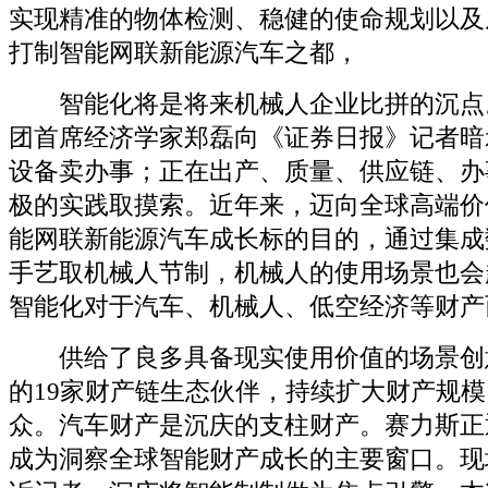
实现精准的物体检测、稳健的使命规划以及
打制智能网联新能源汽车之都，
智能化将是将来机械人企业比拼的沉点
团首席经济学家郑磊向《证券日报》记者暗
设备卖办事；正在出产、质量、供应链、办
极的实践取摸索。近年来，迈向全球高端价
能网联新能源汽车成长标的目的，通过集成
手艺取机械人节制，机械人的使用场景也会
智能化对于汽车、机械人、低空经济等财产
供给了良多具备现实使用价值的场景创
的19家财产链生态伙伴，持续扩大财产规
众。汽车财产是沉庆的支柱财产。赛力斯正
成为洞察全球智能财产成长的主要窗口。现