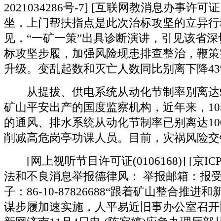
2021034286号-7] [互联网教消息办事
坐，上门帮扶指点是此次治标攻坚的立异行
见，“一矿一策”出具诊断演讲，引见该省
标攻坚步履，加强风险现患排查整治，鞭策
升级。变乱起数和灭亡人数同比别离下降43
从提拔、供电系统从动化节制率别离达92
矿山平安出产的国度监察机构，近年来，10
的通风、排水系统从动化节制率已别离达100
削减高危岗亭功课人员。目前，灾祸风险交
[网上视听节目许可证(0106168)] [京ICP证
法和不良消息举报德律风： 举报邮箱：报
子：86-10-87826688“跟着矿山整合推
谋步履加速实施，人平易近旧事办公室召开