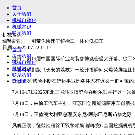
首页
关于我们
机械自动化
机械常识
联系我们
机械常识
English
绿焕新能！一图带你快速了解徐工一体化洗扫车
日期：2025-07-22 11:17
首页
关于我们
近日，第15届中国国际矿业与装备博览会盛大开幕。徐工XG
机械自动化
机械常识
盛夏时节剧版《长安的荔枝》一经开播瞬间火爆荧屏组团接
联系我们
赤日炎炎 烤验不断在铲运事业部各体系有这么一群可敬的
English
7月16-17日2025东北三省环卫博览会在哈尔滨举行这一次
7月18日，由徐工汽车主办、江苏国创新能源商用车创新技
7月14日，正值澳大利亚总理安东尼·阿尔巴尼斯访华之际
风帆正劲，征鼓催程徐工双擎领航 巅峰竞G全国挖掘机机手