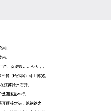
亮相。
枝来。
生产、促进度……今天，。
5东三省（哈尔滨）环卫博览。
在江苏徐州召开。
平饭店隆重举行。
展开硬核对决，以钢铁之。