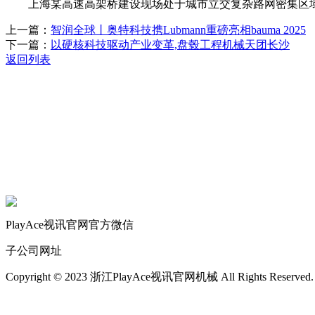
上海某高速高架桥建设现场处于城市立交复杂路网密集区域
上一篇：
智润全球丨奥特科技携Lubmann重磅亮相bauma 2025
下一篇：
以硬核科技驱动产业变革,盘毂工程机械天团长沙
返回列表
关于我们
机械自动化
机械常识
联系我们
PlayAce视讯官网官方微信
子公司网址
Copyright © 2023 浙江PlayAce视讯官网机械 All Rights Reserved