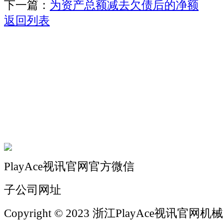
下一篇：
为资产总额减去欠债后的净额
返回列表
关于我们
机械自动化
机械常识
联系我们
PlayAce视讯官网官方微信
子公司网址
Copyright © 2023 浙江PlayAce视讯官网机械 A