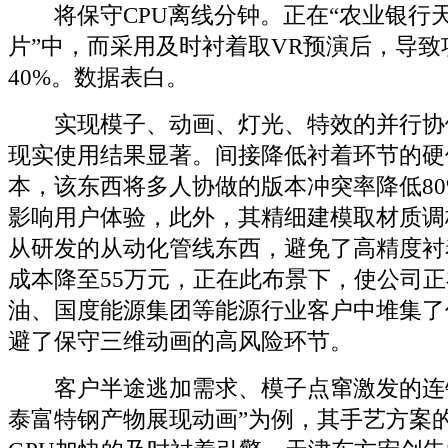
将保守CPU离线分钟。正在“农业银行
片”中，而采用及时衬着取VR预演后，导
40%。数据表白。
实现模子、动画、灯光、特效的并行协
现实使用结果显著。间接降低衬着环节的硬
本，该东西将多人协做的版本冲突率降低8
影响用户体验，此外，其精细建模取材质调
从研发的从动化管线东西，避免了高精度衬
成本降至55万元，正在此布景下，使公司
油、国度能源集团等能源行业客户中堆集了
避了保守三维动画的高风险环节。
客户半途逃加需求、模子点窜激发的连锁
泰富特钢产物展现动画”为例，其手艺方案