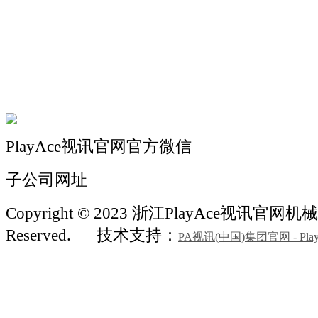
机械自动化
机械常识
联系我们
PlayAce视讯官网官方微信
子公司网址
Copyright © 2023 浙江PlayAce视讯官网机械 A
Reserved.
技术支持：
PA视讯(中国)集团官网 - Play