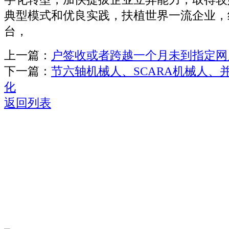
典型模式和优良实践，扶植世界一流企业，
台，
上一篇：
户签收或者跨越一个月未到指定网
下一篇：
节六轴机械人、SCARA机械人、
化
返回列表
关于我们
机械自动化
机械常识
联系我们