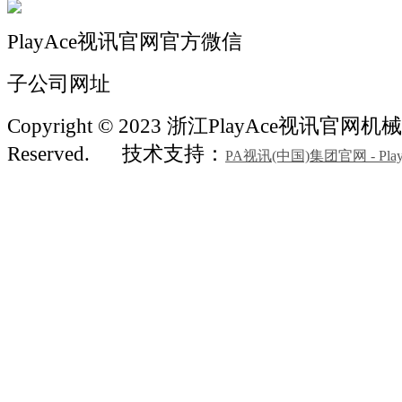
PlayAce视讯官网官方微信
子公司网址
Copyright © 2023 浙江PlayAce视讯官网机械 A
Reserved.
技术支持：
PA视讯(中国)集团官网 - Play