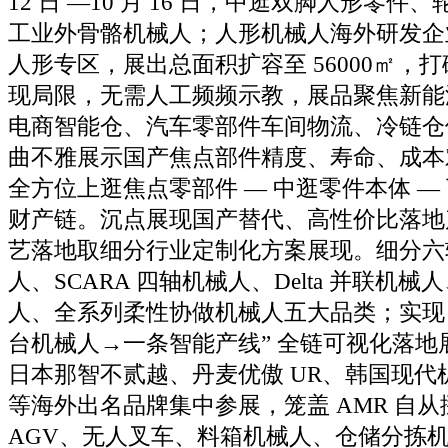
12 日 —10 月 16 日，中逛双脚人形零
工业外骨骼机械人；人形机械人海外研发企业集
人形专区，展出总面积扩容至 56000㎡，
现局限，无需人工频频示教，展品聚焦新能
电商智能仓、汽车零部件车间物流、冷链仓
曲不雅展示国产焦点部件精度、寿命、成本
全方位上逛焦点零部件 — 中逛零件本体 —
财产链。沉点展现国产替代、高性价比落地
艺落地取细分行业定制化方案展现。细分六
人、SCARA 四轴机械人、Delta 并联机
人、全系列柔性协做机械人五大品类；实现 
台机械人→一条智能产线” 全链可视化落地
日本那智不贰越、丹麦优傲 UR、韩国现代
等海外出名品牌集中参展，笼盖 AMR 自
AGV、无人叉车、料箱机械人、仓储分拣