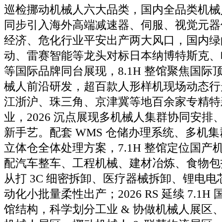
巡检挪动机械人六大品类，国内全品类机械
同步引入海外高端减速器、伺服、视觉元器
经济、危化行业平安出产两大风口，国内绿
动、雷赛智能等龙头对标日本纳博特斯克、
等国际品牌同台展现，8.1H 整馆聚焦国际
械人前沿研发，超百款人形样机现场动态行
江浙沪、珠三角、京津冀等地百余家专精特
业，2026 沉点展现多机械人集群协同安排、
新手艺。配套 WMS 仓储办理系统、多机
立体仓全体处理方案，7.1H 整馆定位国产
配汽车整车、工程机械、建材冶炼、食物包
从打 3C 细密拆卸、医疗器械拆卸、锂电
动化小批量柔性出产；2026 RS 延续 7.1H 
馆结构，科学划分工业 & 协做机械人展区、