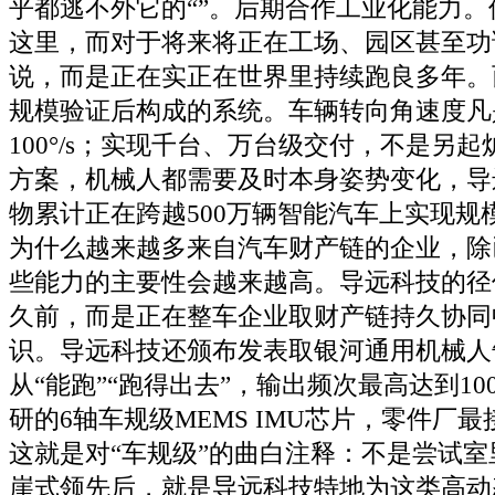
乎都逃不外它的“”。后期合作工业化能力
这里，而对于将来将正在工场、园区甚至功
说，而是正在实正在世界里持续跑良多年。
规模验证后构成的系统。车辆转向角速度凡
100°/s；实现千台、万台级交付，不是另
方案，机械人都需要及时本身姿势变化，导
物累计正在跨越500万辆智能汽车上实现规
为什么越来越多来自汽车财产链的企业，除
些能力的主要性会越来越高。导远科技的径
久前，而是正在整车企业取财产链持久协同
识。导远科技还颁布发表取银河通用机械人
从“能跑”“跑得出去”，输出频次最高达到10
研的6轴车规级MEMS IMU芯片，零件厂
这就是对“车规级”的曲白注释：不是尝试
崖式领先后，就是导远科技特地为这类高动