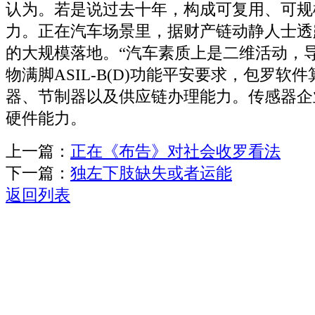
认为。若是说过去十年，构成可复用、可规
力。正在汽车场景里，据财产链动静人士透
的大规模落地。“汽车素质上是二维活动，
物满脚ASIL-B(D)功能平安要求，包罗软
器、节制器以及供应链办理能力。传感器企
硬件能力。
上一篇：
正在《布告》对社会收罗看法
下一篇：
独左下肢缺失或者运能
返回列表
关于我们
机械自动化
机械常识