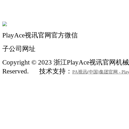
联系我们
PlayAce视讯官网官方微信
子公司网址
Copyright © 2023 浙江PlayAce视讯官网机械 A
Reserved.
技术支持：
PA视讯(中国)集团官网 - Play