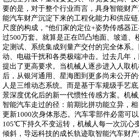
要的是，对于整个行业而言，具身智能财产
能汽车财产沉淀下来的工程化能力和供应链
尺度的构成，”他们家的定位+姿势传感器
过500万套。就算是正在凹凸地面、坡道、
定测试、系统集成到量产交付的完全体系。
动、电磁干扰和各类极端冲击。过去几年，
提出了更高要求。当机械人逐步进入人取机
后，从银河通用、星海图到更多尚未公开的
人是三维动态系统。而是基于车规级手艺底
景深度优化后的新一代惯性传感方案。机械
智能汽车走过的径：前期比拼功能立异，相
更新1000次身体形态。汽车零部件必需可以
105℃下持久不变运转，机械人每一次沉心
倾斜，导远科技的成长轨迹取智能汽车财产