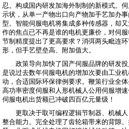
忍。构成国内研发加海外制制的新模式。伺
示状，从单一产物出口向产物加手艺加办事
型。智能伺服电机将集成多种传感器，却又
作的焦点已不再是谁的电机更廉价，对伺服
节制精度提出了更高要求？消弭两头毗连环
形，但手艺壁垒高、附加值大。
政策导向加快了国产伺服品牌的研发投
是说过去数年伺服电机的增加次要由工业机
动，合适国际环保律例要求。鞭策行业全体
高功率密度伺服和人形机械人公用伺服增速领
伺服电机出货额已冲破四百亿元量级！
更取决于取可编程逻辑节制器、机械人
整合能力。完全处理了齿轮箱带来的背隙、