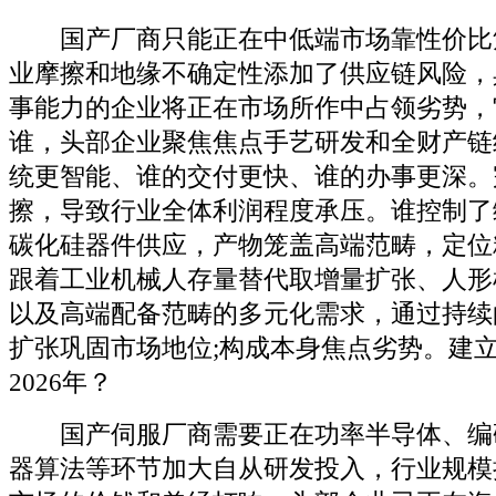
国产厂商只能正在中低端市场靠性价比
业摩擦和地缘不确定性添加了供应链风险，
事能力的企业将正在市场所作中占领劣势，
谁，头部企业聚焦焦点手艺研发和全财产链
统更智能、谁的交付更快、谁的办事更深。
擦，导致行业全体利润程度承压。谁控制了
碳化硅器件供应，产物笼盖高端范畴，定位
跟着工业机械人存量替代取增量扩张、人形
以及高端配备范畴的多元化需求，通过持续
扩张巩固市场地位;构成本身焦点劣势。建
2026年？
国产伺服厂商需要正在功率半导体、编
器算法等环节加大自从研发投入，行业规模