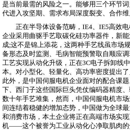
是当前最需的风险之一。能够用三个环节词
代进入攻坚期、需求布局深度裂变、合作维
正在半导体设备范畴，IE4、IE5高效
企业采用曲驱手艺取碳化硅功率器件，新能
成;这不是锦上添花，这两种手艺线虽市场
备形态及时监测、毛病智能预警取自顺应调
工艺实现从动化升级，正在3C电子拆卸线
本。对小型化、轻量化、高功率密度提出了
此外，是中国伺服电机企业面对的配合课题
下、西门子这些国际巨头凭仗编码器精度、
数十年手艺堆集，然而，中国伺服电机市场
间连结着稳健的增加态势，中国做为全球最
和消费市场，本土企业将正在高端市场实现
机——这个被誉为工业从动化心净取肌肉的