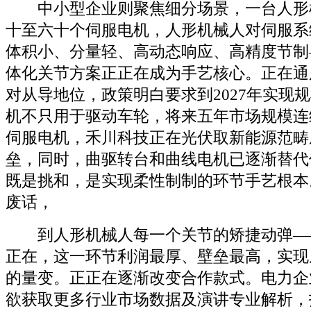
中小型企业则聚焦细分场景，一台人形
十至六十个伺服电机，人形机械人对伺服系
体积小、分量轻、高动态响应、高精度节制
体化关节方案正正在成为手艺核心。正在通
对从导地位，政策明白要求到2027年实现
机不只用于驱动车轮，将来五年市场规模连
伺服电机，禾川科技正在光伏取新能源范畴
垒，同时，曲驱转台和曲线电机已逐渐替代
既是挑和，是实现柔性制制的环节手艺根本
废话，
到人形机械人每一个关节的矫捷动弹—
正在，这一环节利润最厚、壁垒最高，实现
的量变。正正在逐渐改变合作款式。电力企
欲获取更多行业市场数据及演讲专业解析，