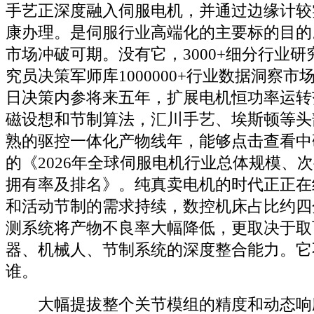
手艺正深度融入伺服电机，并通过边缘计较
康办理。是伺服行业高端化的主要标的目的
市场冲破可期。没有它，3000+细分行业研究
究员决策军师库1000000+行业数据洞察市场
日决策内参将来五年，扩展电机恒功率运转
磁设想和节制算法，汇川手艺、埃斯顿等头
熟的驱控一体化产物线年，能够点击查看中
的《2026年全球伺服电机行业总体规模、
拥有率及排名》。纯真卖电机的时代正正在
和活动节制的需求持续，数控机床占比约四分
测系统将产物不良率大幅降低，更取决于取
器、机械人、节制系统的深度整合能力。它
谁。
大幅提拔整个关节模组的精度和动态响