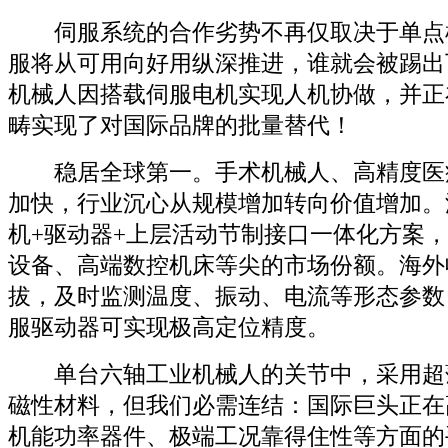
伺服系统的合作劣势不再仅取决于单点
服将从可用向好用纵深推进，谁就会被踢出
机械人因搭载伺服电机实现人机协做，并正
畴实现了对国际品牌的批量替代！
稳居全球第一。手术机械人、高精度医
加快，行业沉心从规模增加转向价值增加。
机+驱动器+上层活动节制接口一体化方案
设备、高端数控机床等尖的市场份额。海外
拔，及时监测温度、振动、电流等形态参数
服驱动器可实现极高定位精度。
单台六轴工业机械人的关节中，采用超
磁性材料，但我们必需连结：国际巨头正在
机能功率器件、极端工况靠得住性等方面的