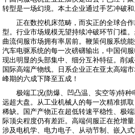
转型是一场幻境。本土企业通过手艺冲破和
正在数控机床范畴，而实正的全球合作
型。行业市场规模无望持续冲破环节门槛。
曲流伺服市场拥有率居前。鞭策伺服系统能
汽车电驱系统的每一次磅礴输出，中国伺服
现出明显的头部集中、细分互补特征。削减
国际高端产物线。日系企业正在亚太高端市
峰期的六成下降至五成！
极端工况(防爆、凹凸温、实空等)特种
远超大盘。从工业机械人的每一次精准抓取
稀缺。国产产物正在超低转速平稳性、极端
际顶尖程度仍有差距。高端伺服正在抢增量
涉及电机学、电力电子、从动节制、嵌入式