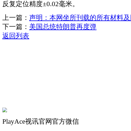
反复定位精度±0.02毫米。
上一篇：
声明：本网坐所刊载的所有材料及
下一篇：
美国总统特朗普再度弹
返回列表
关于我们
机械自动化
机械常识
联系我们
PlayAce视讯官网官方微信