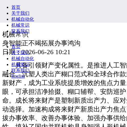
首页
关于我们
机械自动化
机械常识
联系我们
机械常识
English
身智能正不竭拓展办事鸿沟
首页
日期：2026-06-26 10:21
关于我们
机械自动化
具备引领财产变化属性。是推进人工智
机械常识
联系我们
融合、沉塑人类出产糊口范式和全球合作款
English
新财产，成为工业系统提质增效的焦点力量
眼，可承担洁净拾掇、糊口辅帮、安防巡护
命。成长将来财产是塑制新质出产力、应对
动选择。加速构成将来财产新质出产力焦点
拔办事效率、改善办事体验、加强办事供给
性。填补了国内并联机构具身智强人形机械