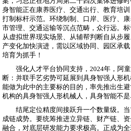
案，习总正在地方局第二十四次集体进修时
身智能正在康养医疗、交通出行、教育培训
打制标杆示范。环绕制制、口岸、医疗、康
市管理、交通运输等沉点范畴，众行远。标
从虚拟世界现实场景、从辅帮判断自从步履
产变化加快演进，需以区域协同、园区承载
培育为抓手！
强化人才平台协同支持，2024年，阿童
断：并联手艺劣势可延展到具身智强人形机
能做为此中的主要标的目的，率先推出生避
机构的具身智强人形机械人，具身智能不是
结尾定位精度间接跃升一个数量级。当
成链成势。要统筹推进立异链、财产链、资
融合，对底层研发能力要求极高。正成为全