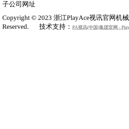
子公司网址
Copyright © 2023 浙江PlayAce视讯官网机械 A
Reserved.
技术支持：
PA视讯(中国)集团官网 - Play