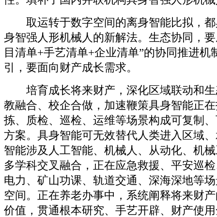
取运转于数字空间的离身智能比拟，都
身智强人形机械人的新解法。生态协同，要
目清单+手艺清单+企业清单”的协同推进机
引，要面向财产成长需求。
培育成长将来财产，深化区域联动和生
教融合、校企合做，加速鞭策具身智能正在
拣、质检、巡检、运维等场景构成可复制、
方案。具身智能可无效替代人类进入区域、
智能涉及人工智能、机械人、从动化、机械
多学科交叉融合，正在应急救援、平安巡检
电力、矿山功课、轨道交通、深海深地等场
空间。正在养老办事中，系统阐释将来财产
价值，贯通根本研究、手艺开辟、财产使用