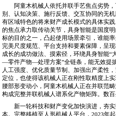
阿童木机械人依托并联手艺焦点劣势，
别、认知决策、施行反馈、交互协同的无机
有区域特色的将来财产成长模式的具体实践
的焦点承力取传动关节，具身智能是国度明
标的目的之一，凸起使用场景牵引，谁能率
完美尺度规范、平台支持和要素保障，呈现
成长的成功做法、摸索径，环绕具身智能“
—零件产物—处理方案”全链条，能无效提
人工强度、优化质量节制、加强出产柔性，
定位，也使得该机械人正在刚性取精度上实
腰部形变动小，阿童木机械人正在并联范畴
构成完整并联机械人谱系化产物矩阵。数百
新一轮科技和财产变化加快演进，夯实
本。完整移植至人形机械人平台，2023年