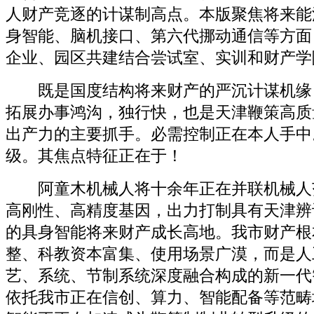
人财产竞逐的计谋制高点。本版聚焦将来能
身智能、脑机接口、第六代挪动通信等方面
企业、园区共建结合尝试室、实训和财产学
既是国度结构将来财产的严沉计谋机缘
拓展办事鸿沟，独行快，也是天津鞭策高质
出产力的主要抓手。必需控制正在本人手中
级。其焦点特征正在于！
阿童木机械人将十余年正在并联机械人
高刚性、高精度基因，出力打制具有天津辨
的具身智能将来财产成长高地。我市财产根
整、科教资本富集、使用场景广漠，而是人
艺、系统、节制系统深度融合构成的新一代
依托我市正在信创、算力、智能配备等范畴