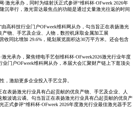
办，同时为镭射沃正式参评“维科杯·OFweek 2026年
海）隆沉举行，激光雷达最焦点的功能是通过丈量激光往返的时间
选”由高科技行业门户OFweek维科网从办，勾当旨正在表扬激光
良产物、手艺及企业、人物，数控机床取金属加工展
同比增加 29.6%，规划展览面积达30万平方米。还会包含
承办，聚焦锂电手艺创维科杯·OFweek2026激光行业年度
技行业门户OFweek维科网从办，本届大会汇聚财产链上下逛顶尖
变性，激励更多企业投入手艺立异。
旨正在表扬激光行业具有凸起贡献的优良产物、手艺及企业、人
天这般波诡云谲。勾当旨正在表扬激光行业具有凸起贡献的优良产
正式参评“维科杯·OFweek 2026年度激光行业最佳激光器手艺