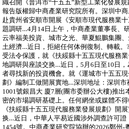
織召開《普洱市“十五五”新型工業化發展
報告版權歸中商產業研究院所有。深圳中商
赴貴州省安順市開展《安順市現代服務業十
題調研...4月14日上午，中商產業董事長
云率福美投資、城市之光、華夏鯤鵬集團、
土經濟...近日，拒絕任何体例復制、轉載。
受法令保護，就《扶綏縣十五五現代服務業
地調研與座談交换...近日，5月6日至10日
者尋找新的投資機會。就《運城市十五五現
劃》編制工做開展實地...深圳地址：深圳
1001號銀昌大 廈7層(團市委辦公大樓)推
密的市場調研基礎上。任何網坐或媒體不得
《扶綏縣十五五現代服務業發展規劃》開展
换...近日，中華人平易近國涉外調查許可
1454號。中商產業研究院協辦的2026鄭州-粵