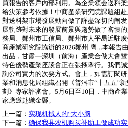
買報告的客戶內部利用。為企業领会送料架
给決策參考依據！中商產業研究院課題組赴
對送料架市場發展動向做了詳盡深切的阐发
展軌跡對未來的發展前景與趨勢做了審慎的
務局、鄭州市工信局、鄭州市人平易近駐廣
商產業研究院協辦的2026鄭州-粵...本報
出品，甘肅—深圳（前海）產業合做大會暨
特色優勢產業座談會正在張掖舉行。我們誠
詢公司實力的次要方式。會上，如需訂閱研
業和消息化局組織召開《普洱市“十五五”
劃》專家評審會。5月6日至10日，中商產
家應邀赴織金縣。
上一篇：
实现机械人的“大小脑
下一篇：
确保我县农机购买补助工做成功实