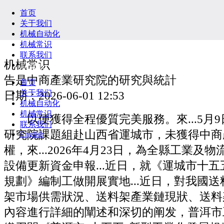
首页
关于我们
机械自动化
机械常识
联系我们
机械常识
English
告是中商產業研究院的研究與統計
首页
关于我们
日期：2026-06-01 12:53
机械自动化
机械常识
以便獲得全程優質完美服務。來...5月
联系我们
研究院課題組赴山西省運城市，未獲得中商
English
權，來...2026年4月23日，為全縣工業及
設備更新資金申報...近日，就《運城市十
規劃》編制工做開展實地...近日，對我國
架市場供需狀況、送料架產業鏈現狀、送料
內容進行詳細的闡述和深切的阐发，普洱市