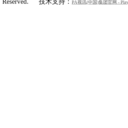
Reserved.
技术支持：
PA视讯(中国)集团官网 - Play