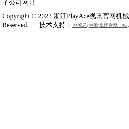
子公司网址
Copyright © 2023 浙江PlayAce视讯官网机械 A
Reserved.
技术支持：
PA视讯(中国)集团官网 - Play